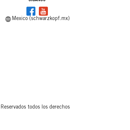
Mexico (schwarzkopf.mx)
ATURALS
PALETTE NATURALS
ATURALS
PALETTE NATURALS
ATURALS
into
4-0 Castaño Nuez
Ocre
7-55 Rubio Ámbar
Silvestre
...
...
Reservados todos los derechos