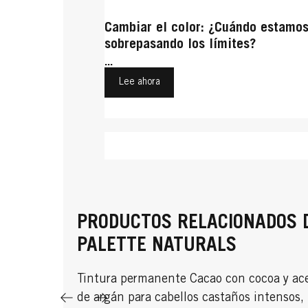
Cambiar el color: ¿Cuándo estamo
sobrepasando los límites?
...
Lee ahora
Canoso
Castaños
Color de pelo natural
Recupera tu cabello canoso: un c
PRODUCTOS RELACIONADOS 
El maquillaje perfecto para las ca
progresivo
Pelo color chocolate
PALETTE NATURALS
...
...
Lee ahora
...
Tintura permanente Cacao con cocoa y ace
Lee ahora
Lee ahora
de argán para cabellos castaños intensos,