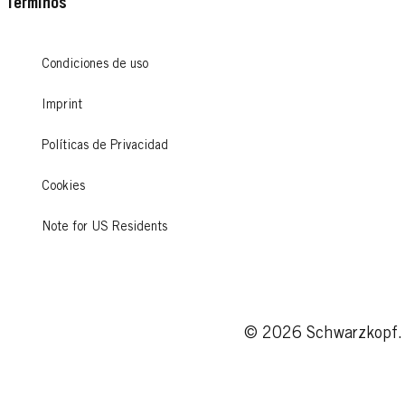
Términos
Condiciones de uso
PALETTE NATURALS
PALETTE N
PALETTE NATURALS
PALETTE N
Imprint
PALETTE NATURALS
PALETTE N
6-65 Rubio Avellana
4-89 Vino T
Políticas de Privacidad
9-1 Rubio Marfil
7-65 Rubio 
7-1 Rubio Diamante
6-888 Rojo 
...
...
Cookies
...
...
...
...
Note for US Residents
© 2026 Schwarzkopf. 