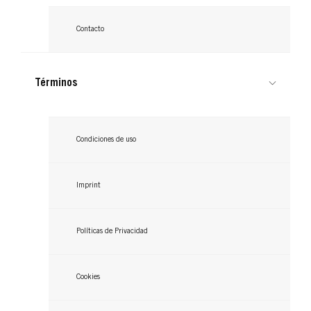
ROOT RETOUCHER SCHWARZKOPF
ROOT RETOUCHER SCHWARZKOPF
Contacto
ROOT RETOUCHER SCHWARZKOPF
Castaño Oscuro
ROOT RETOUCHER SCHWARZKOPF
Castaño
Rubio Oscuro
Términos
...
Rojo Cashmere
...
...
...
Condiciones de uso
Imprint
Políticas de Privacidad
Cookies