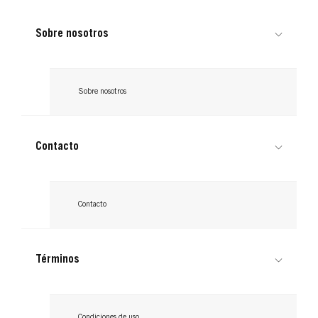
Sobre nosotros
Sobre nosotros
Contacto
Contacto
PALETTE RUBIO PERFECTO
PALETTE RUBIO PERFECTO
Términos
Rubio Cenizo
Rubio Dorado
Condiciones de uso