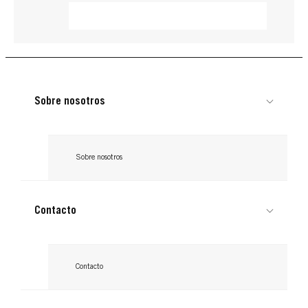
Sobre nosotros
Sobre nosotros
Contacto
ROOT RETOUCHER
ROOT RETOUCHER
SCHWARZKOPF
ROOT RETOUCHER
SCHWARZKOPF
Contacto
SCHWARZKOPF
Rojo Cashmere
Castaño Oscuro