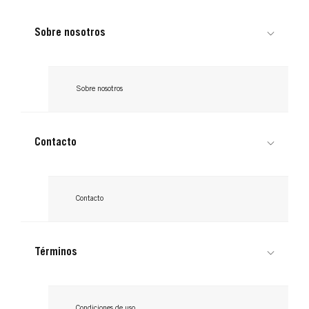
Sobre nosotros
Sobre nosotros
Contacto
Contacto
GOT2B
GOT2B
Términos
Shampoo Seco Extra Fresco
Shampoo Seco Volumen
Condiciones de uso