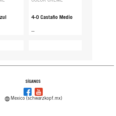
ME
COLOR CREME
zul
4-0 Castaño Medio
...
SÍGANOS
Mexico (schwarzkopf.mx)
TENSIVE
PALETTE INTENSIVE
TENSIVE
PALETTE INTENSIVE
ME
COLOR CREME