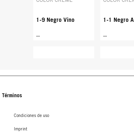
COLOR CREME
COLOR CRE
1-9 Negro Vino
1-1 Negro A
...
...
Términos
Condiciones de uso
PALETTE INTENSIVE
PALETTE IN
PALETTE INTENSIVE
PALETTE IN
COLOR CREME
COLOR CRE
Imprint