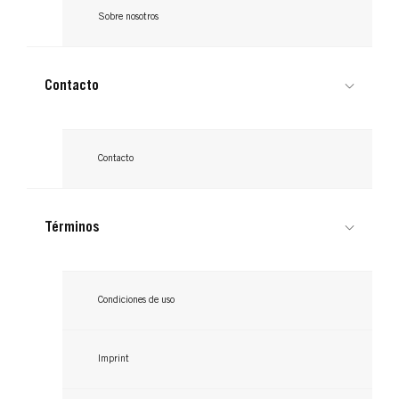
Sobre nosotros
Contacto
GOT2B
Contacto
Shampoo Seco Extra Fresco
Términos
...
Condiciones de uso
Imprint