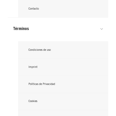
GOT2B
Contacto
Shampoo Seco Extra Fresco
Términos
...
Condiciones de uso
Imprint
Políticas de Privacidad
Cookies