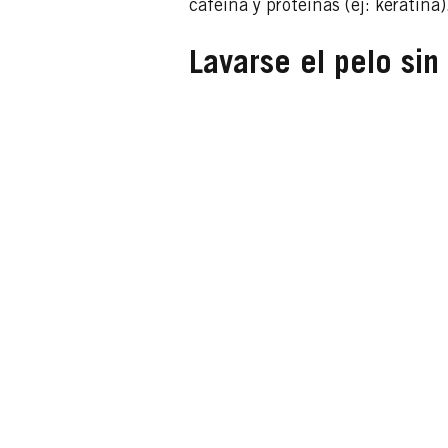
cafeína y proteínas (ej: kerati
Lavarse el pelo si