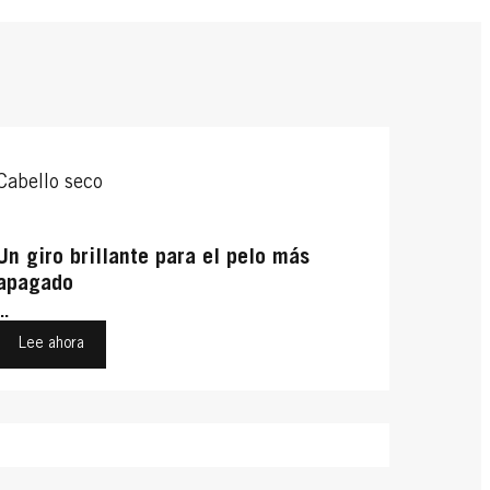
Cabello seco
Un giro brillante para el pelo más
apagado
...
Lee ahora
Cabello sano