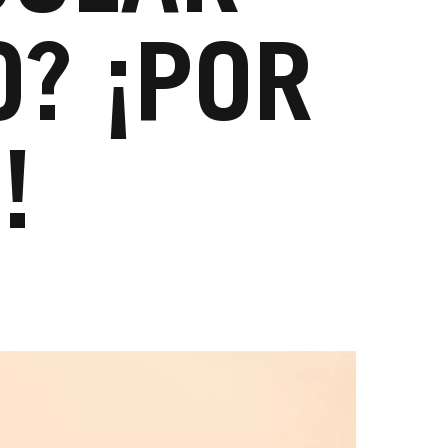
O? ¡POR
!