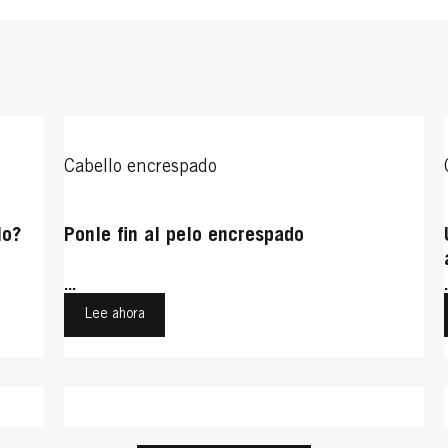
Cabello encrespado
lo?
Ponle fin al pelo encrespado
...
Lee ahora
Cabello sano