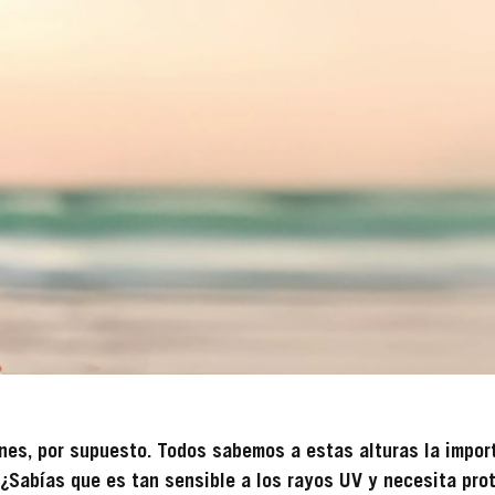
nes, por supuesto. Todos sabemos a estas alturas la import
¿Sabías que es tan sensible a los rayos UV y necesita pro