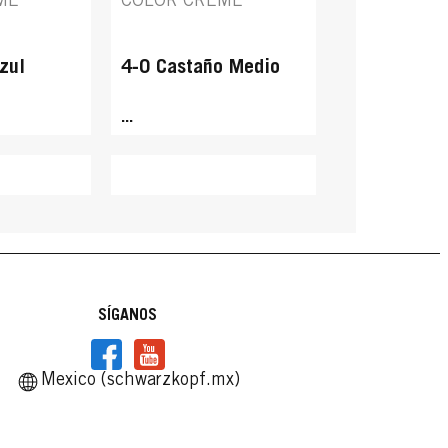
ME
COLOR CREME
zul
4-0 Castaño Medio
...
SÍGANOS
Mexico (schwarzkopf.mx)
TENSIVE
PALETTE INTENSIVE
TENSIVE
PALETTE INTENSIVE
ME
COLOR CREME