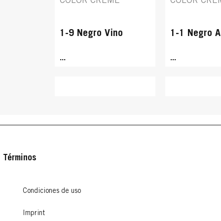
COLOR CREME
COLOR CRE
1-9 Negro Vino
1-1 Negro A
...
...
Términos
Condiciones de uso
PALETTE INTENSIVE
PALETTE IN
PALETTE INTENSIVE
PALETTE IN
COLOR CREME
COLOR CRE
Imprint