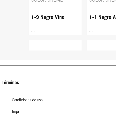
COLOR CREME
COLOR CRE
1-9 Negro Vino
1-1 Negro A
...
...
Términos
Condiciones de uso
PALETTE INTENSIVE
PALETTE IN
PALETTE INTENSIVE
PALETTE IN
COLOR CREME
COLOR CRE
Imprint