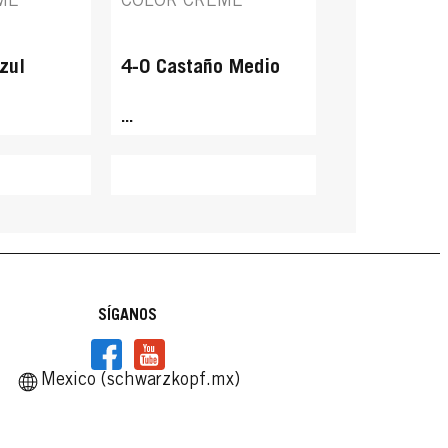
ME
COLOR CREME
zul
4-0 Castaño Medio
...
SÍGANOS
Mexico (schwarzkopf.mx)
TENSIVE
PALETTE INTENSIVE
TENSIVE
PALETTE INTENSIVE
ME
COLOR CREME