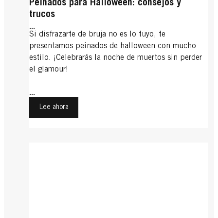
Peinados para Halloween: consejos y
trucos
...
Si disfrazarte de bruja no es lo tuyo, te
presentamos peinados de halloween con mucho
estilo. ¡Celebrarás la noche de muertos sin perder
el glamour!
...
Lee ahora
Recogidos informales
Bodas
Flequillo
Recogidos informales: un toque
Flequillo
Peinados para bodas: guía de estilo
desenfadado
Undercut
Cuando el flequillo crece
Undercut
...