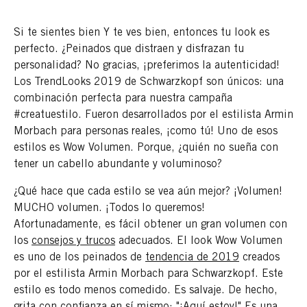
Si te sientes bien Y te ves bien, entonces tu look es
perfecto. ¿Peinados que distraen y disfrazan tu
personalidad? No gracias, ¡preferimos la autenticidad!
Los TrendLooks 2019 de Schwarzkopf son únicos: una
combinación perfecta para nuestra campaña
#creatuestilo. Fueron desarrollados por el estilista Armin
Morbach para personas reales, ¡como tú! Uno de esos
estilos es Wow Volumen. Porque, ¿quién no sueña con
tener un cabello abundante y voluminoso?
¿Qué hace que cada estilo se vea aún mejor? ¡Volumen!
MUCHO volumen. ¡Todos lo queremos!
Afortunadamente, es fácil obtener un gran volumen con
los
consejos y trucos
adecuados. El look Wow Volumen
es uno de los peinados de
tendencia de 2019
creados
por el estilista Armin Morbach para Schwarzkopf. Este
estilo es todo menos comedido. Es salvaje. De hecho,
grita con confianza en sí mismo: "¡Aquí estoy!" Es una