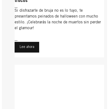
trucos
...
Si disfrazarte de bruja no es lo tuyo, te
presentamos peinados de halloween con mucho
estilo. ¡Celebrarás la noche de muertos sin perder
el glamour!
...
Lee ahora
Recogidos informales
Bodas
Flequillo
Recogidos informales: un toque
Flequillo
Peinados para bodas: guía de estilo
desenfadado
Undercut
Cuando el flequillo crece
Undercut
...
Cortes de pelo con flequillo: consejos
Trenzas fáciles
Los recogidos despeinados son muy femeninos y
...
Peinado undercut para hombres
Peinados garçon
Queremos ayudarte a encontrar los peinados de