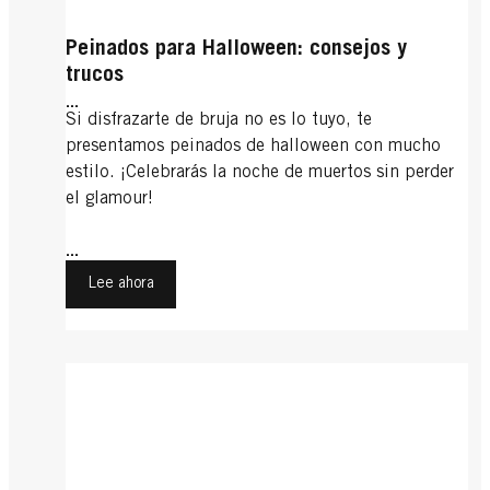
Peinados para Halloween: consejos y
trucos
...
Si disfrazarte de bruja no es lo tuyo, te
presentamos peinados de halloween con mucho
estilo. ¡Celebrarás la noche de muertos sin perder
el glamour!
...
Lee ahora
Recogidos informales
Bodas
Flequillo
Recogidos informales: un toque
Flequillo