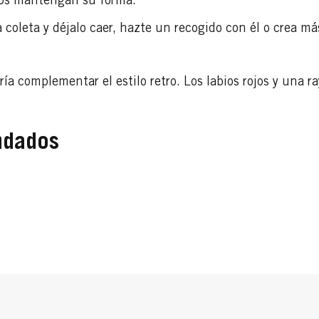
llos mantengan su forma.
la coleta y déjalo caer, hazte un recogido con él o crea m
ía complementar el estilo retro. Los labios rojos y una r
ndados