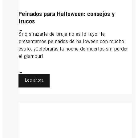
Peinados para Halloween: consejos y
trucos
...
Si disfrazarte de bruja no es lo tuyo, te
presentamos peinados de halloween con mucho
estilo. ¡Celebrarás la noche de muertos sin perder
el glamour!
...
Lee ahora
Recogidos informales
Bodas
Flequillo
Recogidos informales: un toque
Flequillo